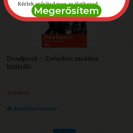
Kérlek erősítsd meg az életkorod
Megerősítem
Deadpool – Zsémbes zsoldos
limitált
20.000
Ft
Kosárba teszem