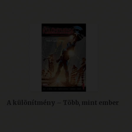
7.495 Ft.
5.990 Ft.
A különítmény – Több, mint ember