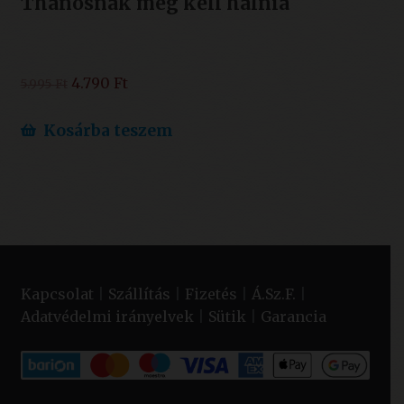
Thanosnak meg kell halnia
Original
Current
4.790
Ft
5.995
Ft
price
price
was:
is:
Kosárba teszem
5.995 Ft.
4.790 Ft.
Kapcsolat
|
Szállítás
|
Fizetés
|
Á.Sz.F.
|
Adatvédelmi irányelvek
|
Sütik
|
Garancia