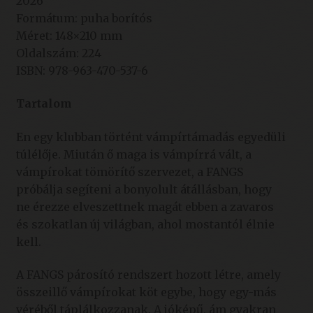
2026
Formátum: puha borítós
Méret: 148×210 mm
Oldalszám: 224
ISBN: 978-963-470-537-6
Tartalom
En egy klubban történt vámpírtámadás egyedüli
túlélője. Miután ő maga is vámpírrá vált, a
vámpírokat tömörítő szervezet, a FANGS
próbálja segíteni a bonyolult átállásban, hogy
ne érezze elveszettnek magát ebben a zavaros
és szokatlan új világban, ahol mostantól élnie
kell.
A FANGS párosító rendszert hozott létre, amely
összeillő vámpírokat köt egybe, hogy egy-más
véréből táplálkozzanak. A jóképű, ám gyakran