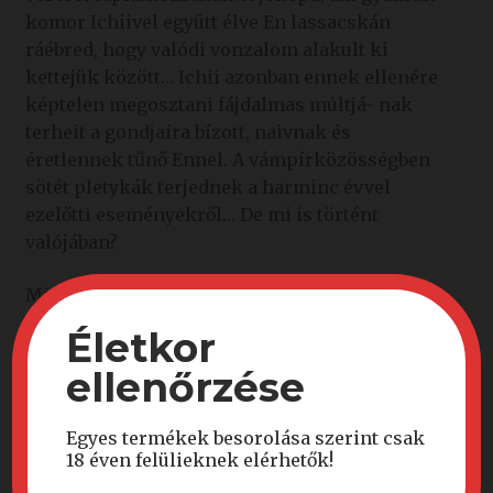
komor Ichiivel együtt élve En lassacskán
ráébred, hogy valódi vonzalom alakult ki
kettejük között… Ichii azonban ennek ellenére
képtelen megosztani fájdalmas múltjá- nak
terheit a gondjaira bízott, naivnak és
éretlennek tűnő Ennel. A vámpírközösségben
sötét pletykák terjednek a harminc évvel
ezelőtti eseményekről… De mi is történt
valójában?
Miért kell Ichiinek vezekelnie?
Életkor
Kapcsolódó termékek
ellenőrzése
Egyes termékek besorolása szerint csak
18 éven felülieknek elérhetők!