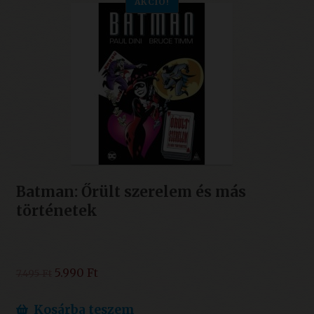
AKCIÓ!
Batman: Őrült szerelem és más
történetek
Original
Current
5.990
Ft
7.495
Ft
price
price
was:
is:
Kosárba teszem