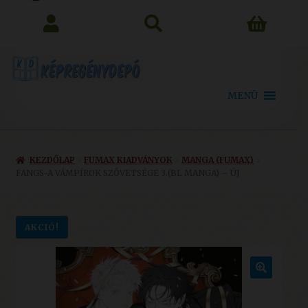
search
MENÜ
KEZDŐLAP
FUMAX KIADVÁNYOK
MANGA (FUMAX)
FANGS-A VÁMPÍROK SZÖVETSÉGE 3.(BL MANGA) – ÚJ
AKCIÓ!
🔍