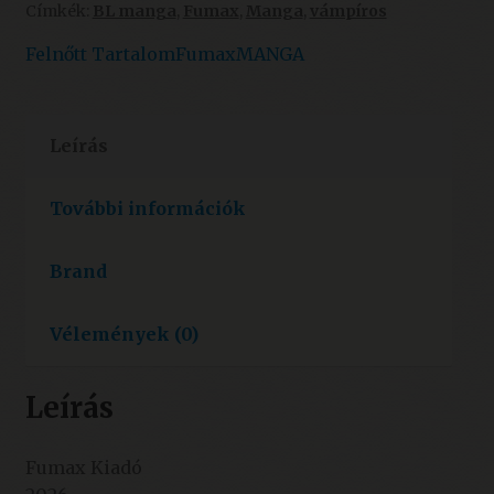
Címkék:
BL manga
,
Fumax
,
Manga
,
vámpíros
manga)
-
Felnőtt Tartalom
Fumax
MANGA
ÚJ
mennyiség
Leírás
További információk
Brand
Vélemények (0)
Leírás
Fumax Kiadó