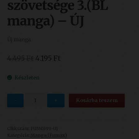
szövetsége 3.(BL
manga) – ÚJ
Új manga
Original
Current
4.495
Ft
4.195
Ft
price
price
Készleten
was:
is:
4.495 Ft.
4.195 Ft.
FANGS-
-
+
Kosárba teszem
A
vámpírok
szövetsége
3.
Cikkszám:
FUM0399-UJ
Kategória:
Manga (Fumax)
(BL