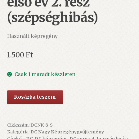
első év 2. rész
(szépséghibás)
Használt képregény
1.500
Ft
Csak 1 maradt készleten
DCNK
Kosárba teszem
8.
-
Az
Igazság
Cikkszám:
DCNK-8-S
Kategória:
DC Nagy Képregénygyűjtemény
Ligája
Címkék:
DC
,
DC képregény
,
DC sorozat
,
Igazság ligája
,