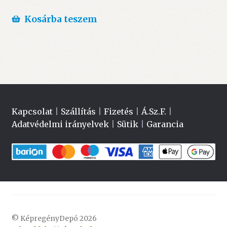
Kosárba teszem
Kapcsolat
|
Szállítás
|
Fizetés
|
Á.Sz.F.
|
Adatvédelmi irányelvek
|
Sütik
|
Garancia
© KépregényDepó 2026