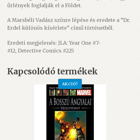
űrlények foglalják el a Földet.
A Marsbéli Vadász színre lépése és eredete a “Dr.
Erdel különös kísérlete” című történetből.
Eredeti megjelenés: JLA: Year One #7-
#12, Detective Comics #225
Kapcsolódó termékek
AKCIÓ!