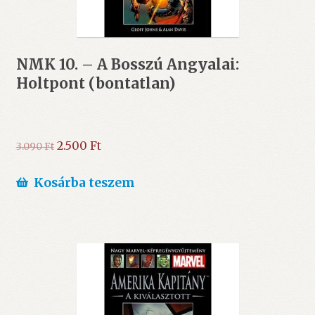
NMK 10. – A Bosszú Angyalai:
Holtpont (bontatlan)
Original
Current
2.500
Ft
3.090
Ft
price
price
was:
is:
Kosárba teszem
3.090 Ft.
2.500 Ft.