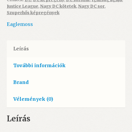
-
Justice League
,
Nagy DC kötetek
,
Nagy DC sor
,
Az
Szuperhős képregények
első
év
Eaglemoss
2.
rész
(szépséghibás)
Leírás
mennyiség
További információk
Brand
Vélemények (0)
Leírás