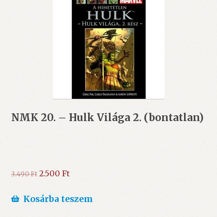
NMK 20. – Hulk Világa 2. (bontatlan)
Original
Current
2.500
Ft
3.490
Ft
price
price
was:
is:
Kosárba teszem
3.490 Ft.
2.500 Ft.