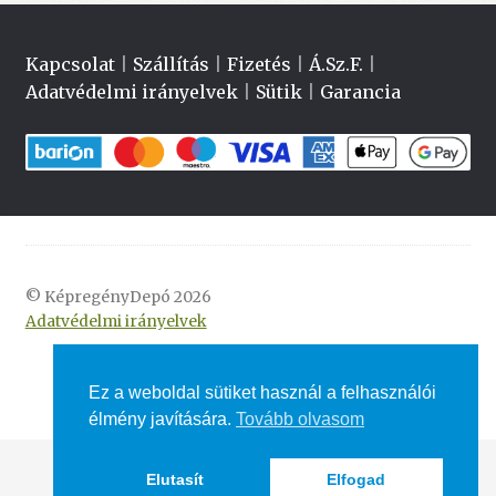
Kapcsolat
|
Szállítás
|
Fizetés
|
Á.Sz.F.
|
Adatvédelmi irányelvek
|
Sütik
|
Garancia
© KépregényDepó 2026
Adatvédelmi irányelvek
Ez a weboldal sütiket használ a felhasználói
élmény javítására.
Tovább olvasom
Elutasít
Elfogad