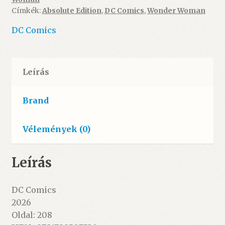
My
Címkék:
Absolute Edition
,
DC Comics
,
Wonder Woman
Mothers
Made
DC Comics
Me
(HC)
mennyiség
Leírás
Brand
Vélemények (0)
Leírás
DC Comics
2026
Oldal: 208