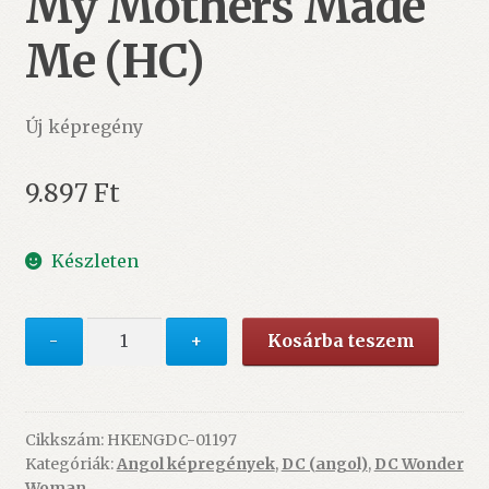
My Mothers Made
Me (HC)
Új képregény
9.897
Ft
Készleten
Absolute
-
+
Kosárba teszem
Wonder
Woman
Vol.
2:
Cikkszám:
HKENGDC-01197
Kategóriák:
Angol képregények
,
DC (angol)
,
DC Wonder
As
Woman