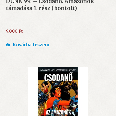
DCNK 99. – Csodanő. Amazonok
támadása 1. rész (bontott)
9.000
Ft
Kosárba teszem