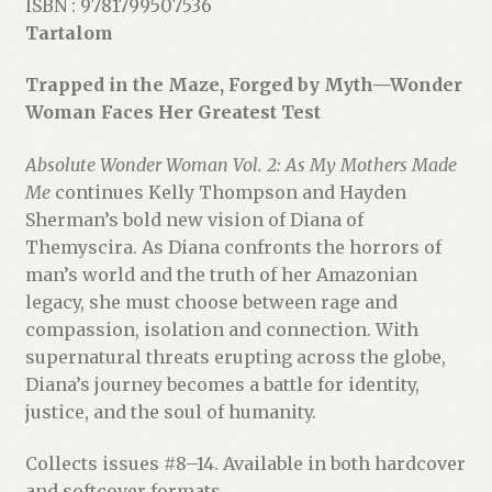
ISBN : 9781799507536
Tartalom
Trapped in the Maze, Forged by Myth—Wonder
Woman Faces Her Greatest Test
Absolute Wonder Woman Vol. 2: As My Mothers Made
Me
continues Kelly Thompson and Hayden
Sherman’s bold new vision of Diana of
Themyscira. As Diana confronts the horrors of
man’s world and the truth of her Amazonian
legacy, she must choose between rage and
compassion, isolation and connection. With
supernatural threats erupting across the globe,
Diana’s journey becomes a battle for identity,
justice, and the soul of humanity.
Collects issues #8–14. Available in both hardcover
and softcover formats.