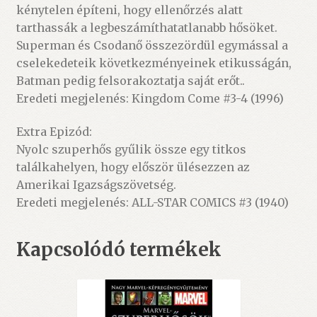
kénytelen építeni, hogy ellenőrzés alatt
tarthassák a legbeszámíthatatlanabb hősöket.
Superman és Csodanő összezördül egymással a
cselekedeteik következményeinek etikusságán,
Batman pedig felsorakoztatja saját erőt..
Eredeti megjelenés: Kingdom Come #3-4 (1996)
Extra Epizód:
Nyolc szuperhős gyűlik össze egy titkos
találkahelyen, hogy először ülésezzen az
Amerikai Igazságszövetség.
Eredeti megjelenés: ALL-STAR COMICS #3 (1940)
Kapcsolódó termékek