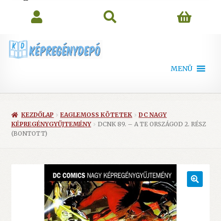
search
MENÜ
KEZDŐLAP
EAGLEMOSS KÖTETEK
DC NAGY
KÉPREGÉNYGYŰJTEMÉNY
DCNK 89. – A TE ORSZÁGOD 2. RÉSZ
(BONTOTT)
🔍