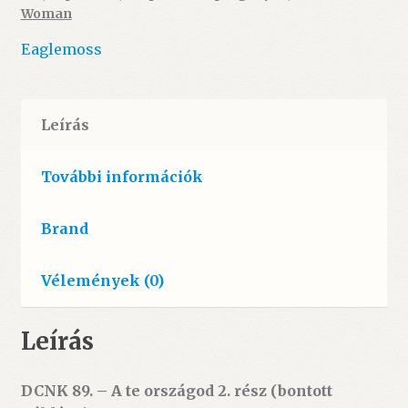
(bontott)
Woman
mennyiség
Eaglemoss
Leírás
További információk
Brand
Vélemények (0)
Leírás
DCNK 89. – A te országod 2. rész (bontott