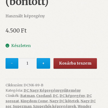
(bontott)
Használt képregény
4.500
Ft
Készleten
DCNK
-
+
Kosárba teszem
89.
-
A
te
Cikkszám:
DCNK-89-B
Kategória:
DC Nagy Képregénygyűjtemény
országod
Címkék:
Batman
,
Csodanő
,
DC
,
DC képregény
,
DC
2.
sorozat
,
Kingdom Come
,
Nagy DC kötetek
,
Nagy DC
rész
sor
,
Superman
,
Szuperhős képregények
,
Wonder