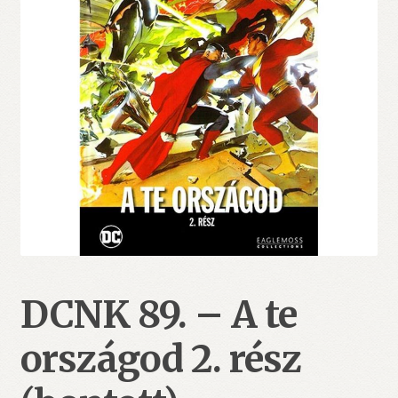
DCNK 89. – A te
országod 2. rész