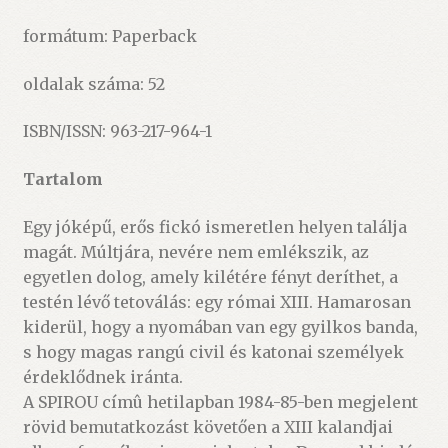
formátum: Paperback
oldalak száma: 52
ISBN/ISSN:
963-217-964-1
Tartalom
Egy jóképű, erős fickó ismeretlen helyen találja
magát. Múltjára, nevére nem emlékszik, az
egyetlen dolog, amely kilétére fényt deríthet, a
testén lévő tetoválás: egy római XIII. Hamarosan
kiderül, hogy a nyomában van egy gyilkos banda,
s hogy magas rangú civil és katonai személyek
érdeklődnek iránta.
A SPIROU címû hetilapban 1984-85-ben megjelent
rövid bemutatkozást követően a XIII kalandjai