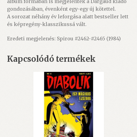
album formában is megjelentek a Dargaud kiadó
gondozásában, évenként egy-egy új kötettel.
A sorozat néhány év leforgása alatt bestseller lett
és képregény-klasszikussá vált.
Eredeti megjelenés:
Spirou #2462-#2465
(1984)
Kapcsolódó termékek