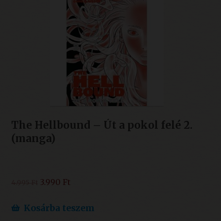
The Hellbound – Út a pokol felé 2.
(manga)
Original
Current
3.990
Ft
4.995
Ft
price
price
was:
is:
Kosárba teszem
4.995 Ft.
3.990 Ft.