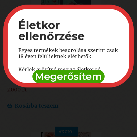
Életkor
ellenőrzése
Egyes termékek besorolása szerint csak
Outcast 4.
18 éven felülieknek elérhetők!
Kérlek erősítsd meg az életkorod
Megerősítem
2.000
Ft
Kosárba teszem
AKCIÓ!