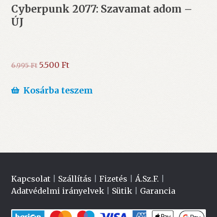
Cyberpunk 2077: Szavamat adom –
ÚJ
Original
Current
5.500
Ft
6.995
Ft
price
price
was:
is:
Kosárba teszem
6.995 Ft.
5.500 Ft.
Kapcsolat
|
Szállítás
|
Fizetés
|
Á.Sz.F.
|
Adatvédelmi irányelvek
|
Sütik
|
Garancia