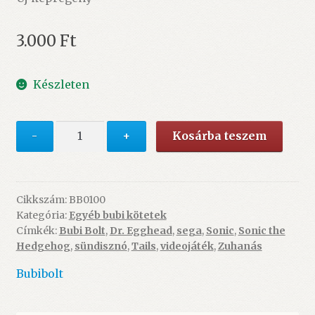
3.000
Ft
Készleten
Sonic
-
+
Kosárba teszem
2.:
Dr.
Tojásfej
sorsa
Cikkszám:
BB0100
Kategória:
Egyéb bubi kötetek
-
Címkék:
Bubi Bolt
,
Dr. Egghead
,
sega
,
Sonic
,
Sonic the
ÚJ
Hedgehog
,
sündisznó
,
Tails
,
videojáték
,
Zuhanás
mennyiség
Bubibolt