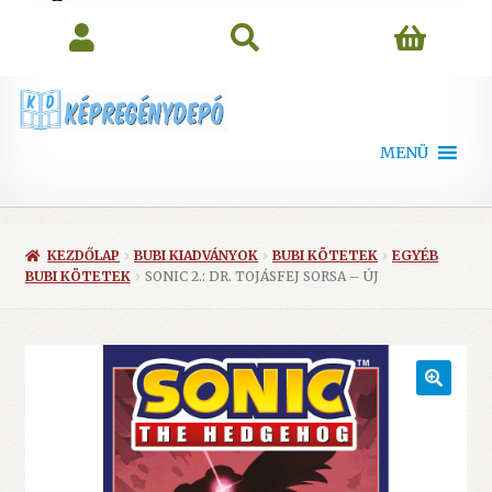
search
MENÜ
KEZDŐLAP
BUBI KIADVÁNYOK
BUBI KÖTETEK
EGYÉB
BUBI KÖTETEK
SONIC 2.: DR. TOJÁSFEJ SORSA – ÚJ
🔍