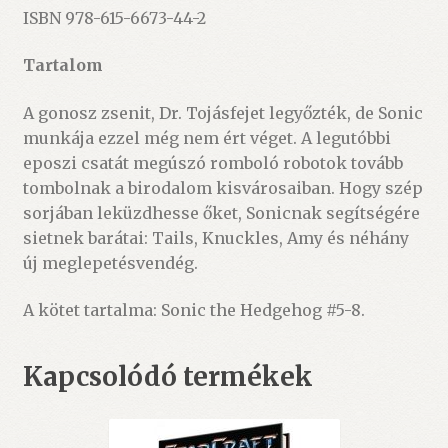
ISBN 978-615-6673-44-2
Tartalom
A gonosz zsenit, Dr. Tojásfejet legyőzték, de Sonic
munkája ezzel még nem ért véget. A legutóbbi
eposzi csatát megúszó romboló robotok tovább
tombolnak a birodalom kisvárosaiban. Hogy szép
sorjában leküzdhesse őket, Sonicnak segítségére
sietnek barátai: Tails, Knuckles, Amy és néhány
új meglepetésvendég.
A kötet tartalma: Sonic the Hedgehog #5-8.
Kapcsolódó termékek