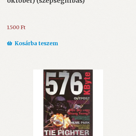
október) (szépséghibás)
1.500
Ft
Kosárba teszem