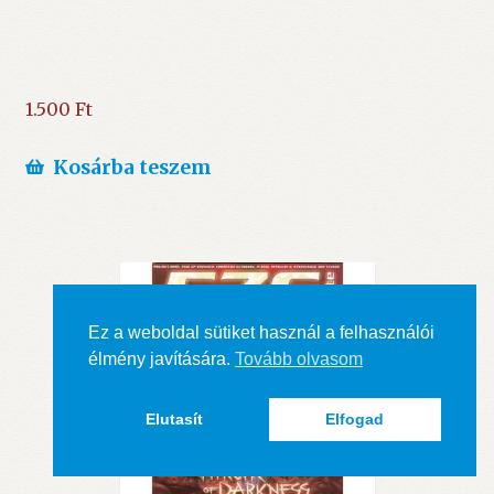
1.500
Ft
Kosárba teszem
Ez a weboldal sütiket használ a felhasználói
élmény javítására.
Tovább olvasom
Elutasít
Elfogad