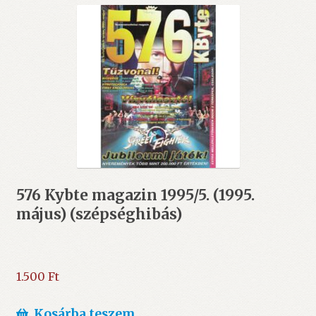
576 Kybte magazin 1995/5. (1995.
május) (szépséghibás)
1.500
Ft
Kosárba teszem