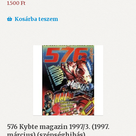
1.500
Ft
Kosárba teszem
576 Kybte magazin 1997/3. (1997.
március) (szépséghibás)