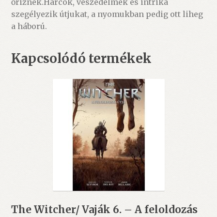
őriznek.Harcok, veszedelmek és intrika
szegélyezik útjukat, a nyomukban pedig ott liheg
a háború.
Kapcsolódó termékek
The Witcher/ Vaják 6. – A feloldozás