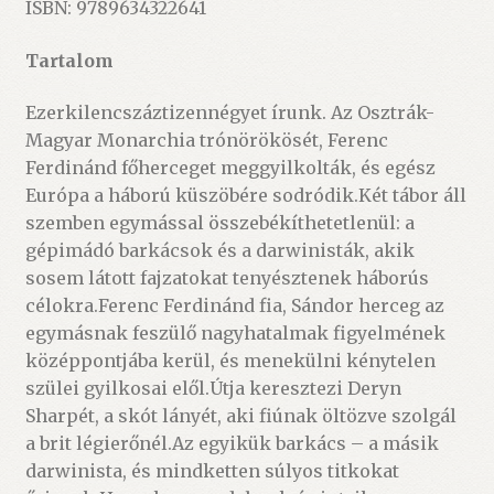
ISBN: 9789634322641
Tartalom
Ezerkilencszáztizennégyet írunk. Az Osztrák-
Magyar Monarchia trónörökösét, Ferenc
Ferdinánd főherceget meggyilkolták, és egész
Európa a háború küszöbére sodródik.Két tábor áll
szemben egymással összebékíthetetlenül: a
gépimádó barkácsok és a darwinisták, akik
sosem látott fajzatokat tenyésztenek háborús
célokra.Ferenc Ferdinánd fia, Sándor herceg az
egymásnak feszülő nagyhatalmak figyelmének
középpontjába kerül, és menekülni kénytelen
szülei gyilkosai elől.Útja keresztezi Deryn
Sharpét, a skót lányét, aki fiúnak öltözve szolgál
a brit légierőnél.Az egyikük barkács – a másik
darwinista, és mindketten súlyos titkokat