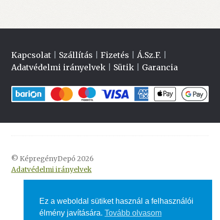
Kapcsolat
|
Szállítás
|
Fizetés
|
Á.Sz.F.
|
Adatvédelmi irányelvek
|
Sütik
|
Garancia
© KépregényDepó 2026
Adatvédelmi irányelvek
Ez a weboldal sütiket használ a felhasználói
élmény javítására.
Tovább olvasom