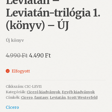
Leviatán –
Leviatán-trilógia 1.
(könyv) – ÚJ
Új könyv
Original
Current
4.990
Ft
4.490
Ft
price
price
Elfogyott
was:
is:
4.990 Ft.
4.490 Ft.
Cikkszám:
CIC-LEVI1
Kategóriák:
Ciceró kiadványok
,
Egyéb kiadványok
Címkék:
Cicero
,
fantasy
,
Leviatán
,
Scott Westerfeld
Cicero