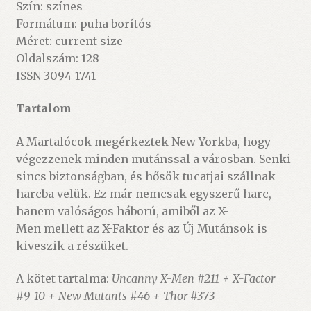
Szín: színes
Formátum: puha borítós
Méret: current size
Oldalszám: 128
ISSN 3094-1741
Tartalom
A Martalócok megérkeztek New Yorkba, hogy
végezzenek minden mutánssal a városban. Senki
sincs biztonságban, és hősök tucatjai szállnak
harcba velük. Ez már nemcsak egyszerű harc,
hanem valóságos háború, amiből az X-
Men mellett az X-Faktor és az Új Mutánsok is
kiveszik a részüket.
A kötet tartalma:
Uncanny X-Men #211 + X-Factor
#9-10 + New Mutants #46 + Thor #373