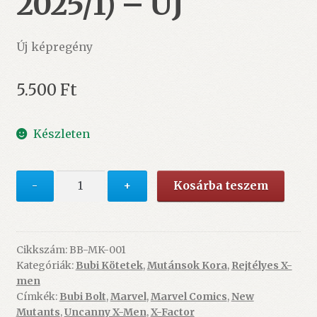
2025/1) – ÚJ
Új képregény
5.500
Ft
Készleten
Mutáns
-
+
Kosárba teszem
mészárlás
1.
(Mutánsok
Kora
Cikkszám:
BB-MK-001
Kategóriák:
Bubi Kötetek
,
Mutánsok Kora
,
Rejtélyes X-
2025/1)
men
-
Címkék:
Bubi Bolt
,
Marvel
,
Marvel Comics
,
New
ÚJ
Mutants
,
Uncanny X-Men
,
X-Factor