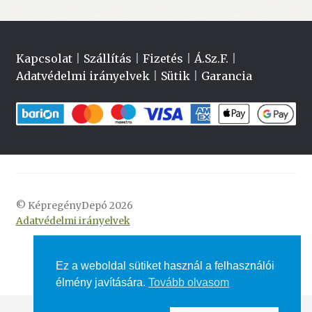
Kapcsolat
|
Szállítás
|
Fizetés
|
Á.Sz.F.
|
Adatvédelmi irányelvek
|
Sütik
|
Garancia
© KépregényDepó 2026
Adatvédelmi irányelvek
Ez a weboldal sütiket használ a felhasználói
élmény javítására.
Tovább olvasom