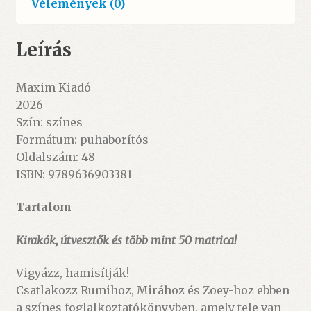
Vélemények (0)
Leírás
Maxim Kiadó
2026
Szín: színes
Formátum: puhaborítós
Oldalszám: 48
ISBN: 9789636903381
Tartalom
Kirakók, útvesztők és több mint 50 matrica!
Vigyázz, hamisítják!
Csatlakozz Rumihoz, Mirához és Zoey-hoz ebben
a színes foglalkoztatókönyvben, amely tele van