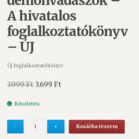
démonvadászok –
A hivatalos
foglalkoztatókönyv
– ÚJ
Új foglalkoztatókönyv
Original
Current
3.999
Ft
3.699
Ft
price
price
Készleten
was:
is:
3.999 Ft.
3.699 Ft.
K-
-
+
Kosárba teszem
pop
démonvadászok