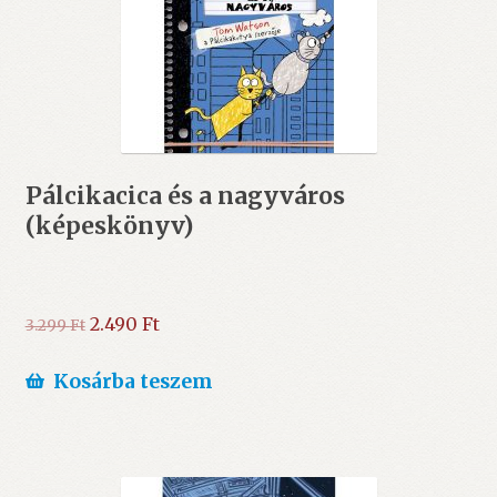
Pálcikacica és a nagyváros
(képeskönyv)
Original
Current
2.490
Ft
3.299
Ft
price
price
was:
is:
Kosárba teszem
3.299 Ft.
2.490 Ft.