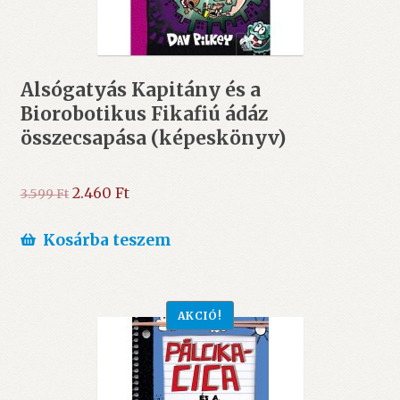
Alsógatyás Kapitány és a
Biorobotikus Fikafiú ádáz
összecsapása (képeskönyv)
Original
Current
2.460
Ft
3.599
Ft
price
price
was:
is:
Kosárba teszem
3.599 Ft.
2.460 Ft.
AKCIÓ!