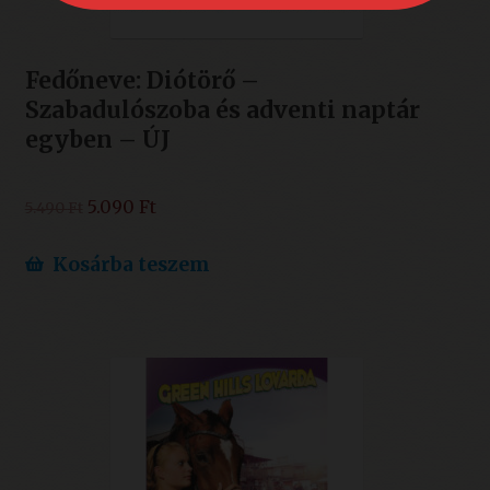
Fedőneve: Diótörő –
Szabadulószoba és adventi naptár
egyben – ÚJ
Original
Current
5.090
Ft
5.490
Ft
price
price
was:
is:
Kosárba teszem
5.490 Ft.
5.090 Ft.