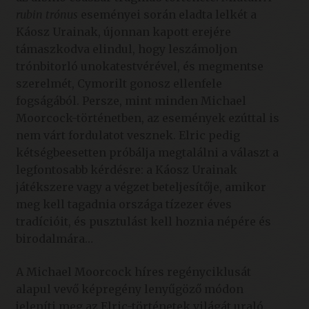
rubin trónus
eseményei során eladta lelkét a
Káosz Urainak, újonnan kapott erejére
támaszkodva elindul, hogy leszámoljon
trónbitorló unokatestvérével, és megmentse
szerelmét, Cymorilt gonosz ellenfele
fogságából. Persze, mint minden Michael
Moorcock-történetben, az események ezúttal is
nem várt fordulatot vesznek. Elric pedig
kétségbeesetten próbálja megtalálni a választ a
legfontosabb kérdésre: a Káosz Urainak
játékszere vagy a végzet beteljesítője, amikor
meg kell tagadnia országa tízezer éves
tradícióit, és pusztulást kell hoznia népére és
birodalmára…
A Michael Moorcock híres regényciklusát
alapul vevő képregény lenyűgöző módon
jeleníti meg az Elric-történetek világát uraló