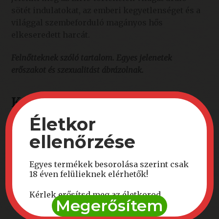
sötét indulatokat, az emberi kegyetlenséget és a
világgal szembeforduló magányos hős
elkeseredett harcát.
Felnőtteknek szóló tartalom. Egyes jelenetek
erőszakot és szexualitást ábrázolnak.
Kapcsolódó termékek
Életkor
AKCIÓ!
ellenőrzése
Egyes termékek besorolása szerint csak
18 éven felülieknek elérhetők!
Kérlek erősítsd meg az életkorod
Megerősítem