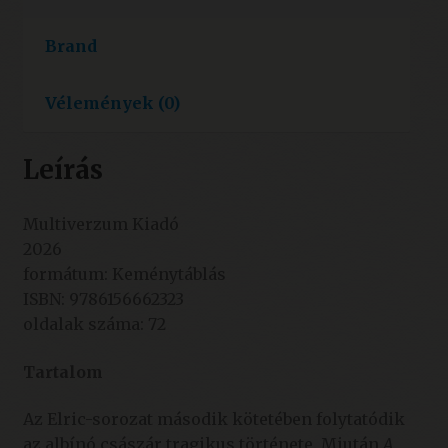
Brand
Vélemények (0)
Leírás
Multiverzum Kiadó
2026
formátum: Keménytáblás
ISBN: 9786156662323
oldalak száma: 72
Tartalom
Az Elric-sorozat második kötetében folytatódik
az albínó császár tragikus története. Miután
A