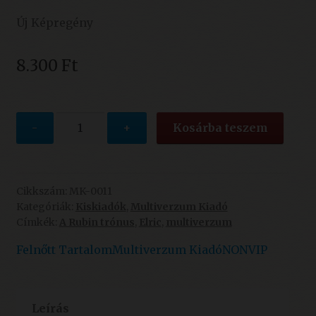
Új Képregény
8.300
Ft
Julien
-
+
Kosárba teszem
Blondel:
Elric
2.
-
Cikkszám:
MK-0011
Kategóriák:
Kiskiadók
,
Multiverzum Kiadó
Viharhozó
Címkék:
A Rubin trónus
,
Elric
,
multiverzum
-ÚJ
ELŐRENDELÉS
Felnőtt Tartalom
Multiverzum Kiadó
NONVIP
mennyiség
Leírás