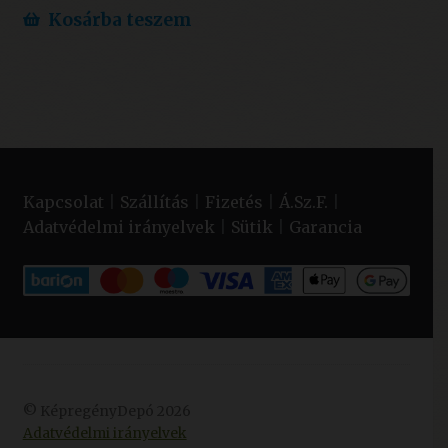
Kosárba teszem
Kapcsolat
|
Szállítás
|
Fizetés
|
Á.Sz.F.
|
Adatvédelmi irányelvek
|
Sütik
|
Garancia
© KépregényDepó 2026
Adatvédelmi irányelvek