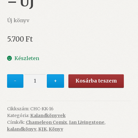
– ÚJ
Új könyv
5.700
Ft
Készleten
Ian
-
+
Kosárba teszem
Livingstone
:
Rémület
temploma
Cikkszám:
CHC-KK-16
Kategória:
Kalandkönyvek
-
Címkék:
Chameleon Comix
,
Ian Livingstone
,
ÚJ
kalandkönyv
,
KJK
,
Könyv
mennyiség