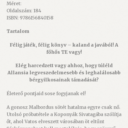
Méret:
Oldalszám: 184
ISBN: 9786156840158
Tartalom
Félig játék, félig könyv – kaland a javából! A
főhős TE vagy!
Elég harcedzett vagy ahhoz, hogy túléld
Allansia legveszedelmesebb és leghalálosabb
bérgyilkosainak támadását?
Életerő pontjaid sose fogyjanak el!
A gonosz Malbordus sötét hatalma egyre csak nő.
Utolsó próbatétele a Koponyák Sivatagába szólítja
őt, ahol Vatos elveszett városában öt eltűnt