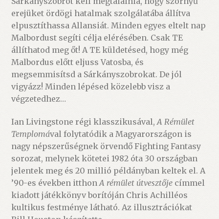
Sárkányszobrot kell megtalálnia, hogy szörnyű
erejüket ördögi hatalmak szolgálatába állítva
elpusztíthassa Allansiát. Minden egyes eltelt nap
Malbordust segíti célja elérésében. Csak TE
állíthatod meg őt! A TE küldetésed, hogy még
Malbordus előtt eljuss Vatosba, és
megsemmisítsd a Sárkányszobrokat. De jól
vigyázz! Minden lépésed közelebb visz a
végzetedhez…
Ian Livingstone régi klasszikusával,
A Rémület
Templomá
val folytatódik a Magyarországon is
nagy népszerűségnek örvendő Fighting Fantasy
sorozat, melynek kötetei 1982 óta 30 országban
jelentek meg és 20 millió példányban keltek el. A
’90-es években itthon
A rémület útvesztője
címmel
kiadott játékkönyv borítóján Chris Achilléos
kultikus festménye látható. Az illusztrációkat