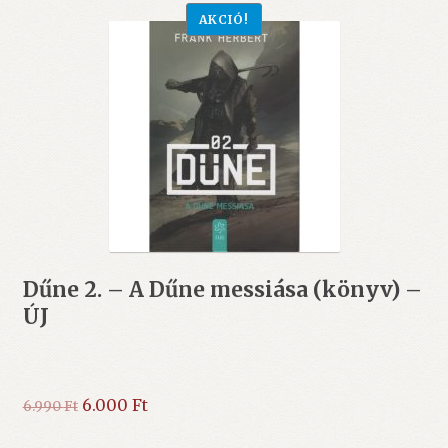
AKCIÓ!
Dűne 2. – A Dűne messiása (könyv) –
ÚJ
Original
Current
6.000
Ft
6.990
Ft
price
price