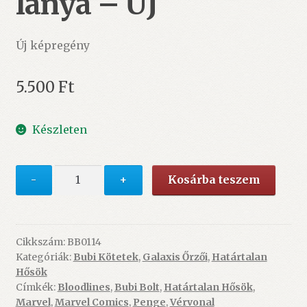
lánya – ÚJ
Új képregény
5.500
Ft
Készleten
Határtalan
-
+
Kosárba teszem
Hősök
18:
Vérvonal:
Penge
Cikkszám:
BB0114
Kategóriák:
Bubi Kötetek
,
Galaxis Őrzői
,
Határtalan
lánya
Hősök
-
Címkék:
Bloodlines
,
Bubi Bolt
,
Határtalan Hősök
,
ÚJ
Marvel
,
Marvel Comics
,
Penge
,
Vérvonal