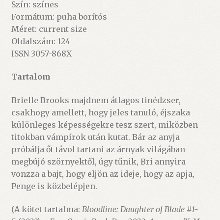
Szín: színes
Formátum: puha borítós
Méret: current size
Oldalszám: 124
ISSN 3057-868X
Tartalom
Brielle Brooks majdnem átlagos tinédzser,
csakhogy amellett, hogy jeles tanuló, éjszaka
különleges képességekre tesz szert, miközben
titokban vámpírok után kutat. Bár az anyja
próbálja őt távol tartani az árnyak világában
megbújó szörnyektől, úgy tűnik, Bri annyira
vonzza a bajt, hogy eljön az ideje, hogy az apja,
Penge is közbelépjen.
(A kötet tartalma:
Bloodline: Daughter of Blade #1-