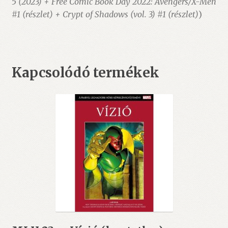
5 (2023) + Free Comic Book Day 2022: Avengers/X-Men
#1 (részlet) + Crypt of Shadows (vol. 3) #1 (részlet)
)
Kapcsolódó termékek