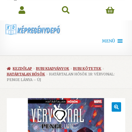
search
MENÜ
KEZDŐLAP
BUBI KIADVÁNYOK
BUBI KÖTETEK
HATÁRTALAN HŐSÖK
HATÁRTALAN HŐSÖK 18: VÉRVONAL:
PENGE LÁNYA – ÚJ
🔍