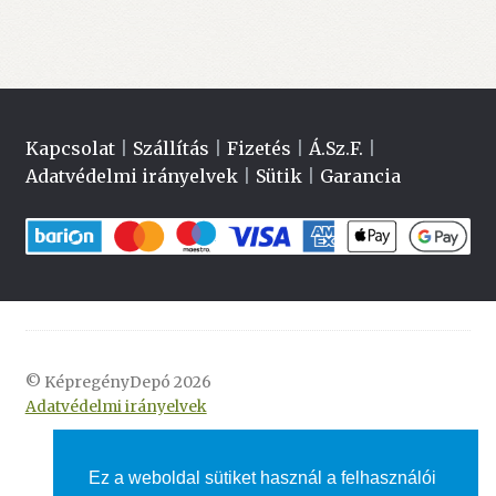
Kapcsolat
|
Szállítás
|
Fizetés
|
Á.Sz.F.
|
Adatvédelmi irányelvek
|
Sütik
|
Garancia
© KépregényDepó 2026
Adatvédelmi irányelvek
Ez a weboldal sütiket használ a felhasználói