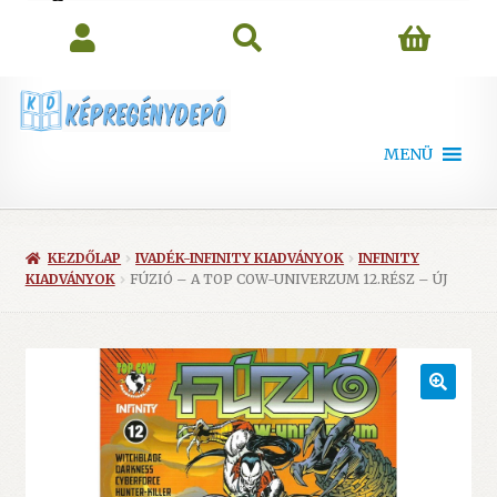
search
MENÜ
KEZDŐLAP
IVADÉK-INFINITY KIADVÁNYOK
INFINITY
KIADVÁNYOK
FÚZIÓ – A TOP COW-UNIVERZUM 12.RÉSZ – ÚJ
🔍