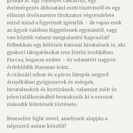
gondja is. Egy rejtélyes raktártűz, egy
ételmérgezés áldozatául esett tisztviselő és egy
elhunyt ötvösmester titokzatos végrendelete
mind-mind a figyelmét igénylik – de vajon ezek
az ügyek valóban függetlenek egymástól, vagy
van köztük valami nyugtalanító kapcsolat?
Felbukkan egy különös katonai hivatalnok is, aki
gyakori látogatásokat tesz Jinshi irodájában.
Furcsa, bogaras ember – és valamiért nagyon
érdeklődik Maomao iránt…
A császári udvar és a piros lámpás negyed
árnyékában gyógyszerek és mérgek,
hivatalnokok és kurtizánok, valamint múlt és
jelen találkozásából bontakozik ki a sorozat
második kötetének története.
Bestseller light novel, amelynek alapján a
népszerű anime készült!