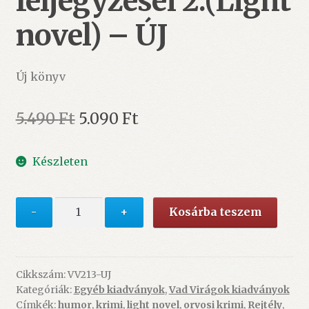
feljegyzései 2.(Light
novel) – ÚJ
Új könyv
Original
Current
5.490
Ft
5.090
Ft
price
price
Készleten
was:
is:
5.490 Ft.
5.090 Ft.
Egy
-
+
Kosárba teszem
patikárius
feljegyzései
2.
(Light
Cikkszám:
VV213-UJ
Kategóriák:
Egyéb kiadványok
,
Vad Virágok kiadványok
novel)
Címkék:
humor
,
krimi
,
light novel
,
orvosi krimi
,
Rejtély
,
-