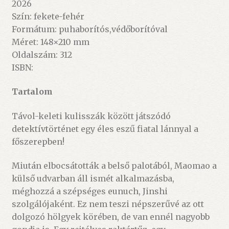
2026
Szín: fekete-fehér
Formátum: puhaborítós,védőborítóval
Méret: 148×210 mm
Oldalszám: 312
ISBN:
Tartalom
Távol-keleti kulisszák között játszódó
detektívtörténet egy éles eszű fiatal lánnyal a
főszerepben!
Miután elbocsátották a belső palotából, Maomao a
külső udvarban áll ismét alkalmazásba,
méghozzá a szépséges eunuch, Jinshi
szolgálójaként. Ez nem teszi népszerűvé az ott
dolgozó hölgyek körében, de van ennél nagyobb