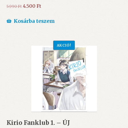
Original
Current
4.500
Ft
5.990
Ft
price
price
was:
is:
Kosárba teszem
5.990 Ft.
4.500 Ft.
AKCIÓ!
Kirio Fanklub 1. – ÚJ