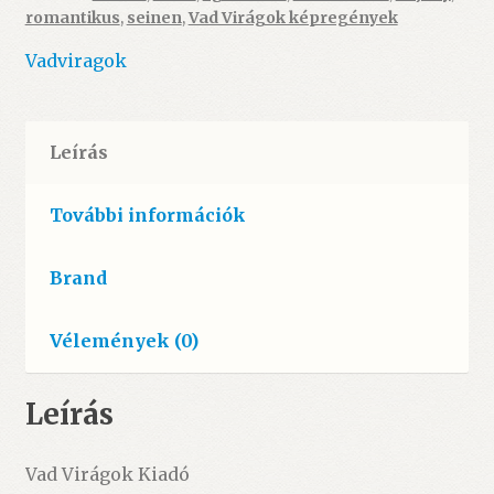
romantikus
,
seinen
,
Vad Virágok képregények
ÚJ
mennyiség
Vadviragok
Leírás
További információk
Brand
Vélemények (0)
Leírás
Vad Virágok Kiadó