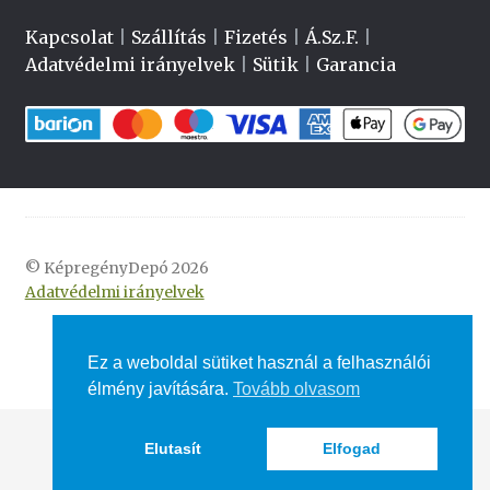
Kapcsolat
|
Szállítás
|
Fizetés
|
Á.Sz.F.
|
Adatvédelmi irányelvek
|
Sütik
|
Garancia
© KépregényDepó 2026
Adatvédelmi irányelvek
Ez a weboldal sütiket használ a felhasználói
élmény javítására.
Tovább olvasom
Elutasít
Elfogad