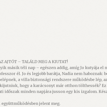
AZ AJTÓT – TALÁLD MEG A KIUTAT!
yik másik téli nap – egészen addig, amíg Jo kutyája el 
ofesszor él. Jo és legjobb barátja, Nadia nem haboznak
belépnek, a villa biztonsági rendszere működésbe lép, a
 kijutniuk, hogy a karácsonyt már otthon tölthessék? E
enti időszak minden napjára jusson egy kis izgalom. Kés
 együttműködésben jelent meg.