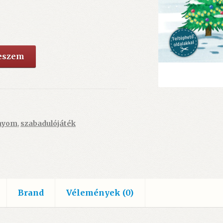
teszem
nyom
,
szabadulójáték
Brand
Vélemények (0)