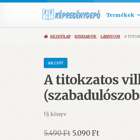
Termékek
KEZDŐLAP
KISKIADÓK
LÁBNYOM
A TITO
AKCIÓ!
A titokzatos vil
(szabadulószob
Új könyv
Original
Current
5.490
Ft
5.090
Ft