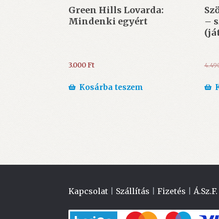
Green Hills Lovarda:
Sz
Mindenki egyért
– 
(já
3.000
Ft
4.49
Kosárba teszem
Kapcsolat
|
Szállítás
|
Fizetés
|
Á.Sz.F.