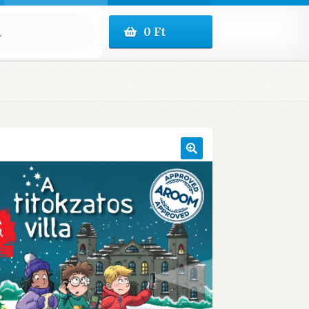
0
Ft
🔍