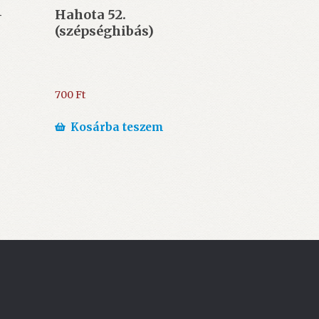
–
Hahota 52.
(szépséghibás)
700
Ft
Kosárba teszem