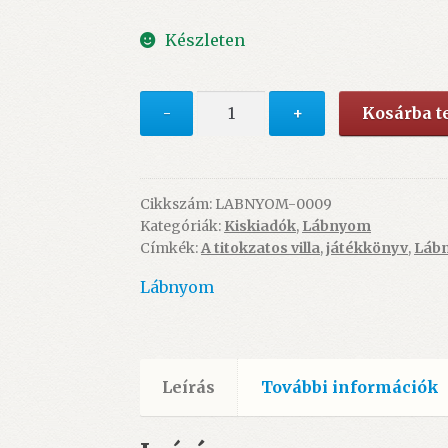
price
price
Készleten
was:
is:
5.490 Ft.
5.090 Ft.
A
-
+
Kosárba 
titokzatos
villa
(szabadulószoba)
-
Cikkszám:
LABNYOM-0009
Kategóriák:
Kiskiadók
,
Lábnyom
ÚJ
Címkék:
A titokzatos villa
,
játékkönyv
,
Láb
mennyiség
Lábnyom
Leírás
További információk