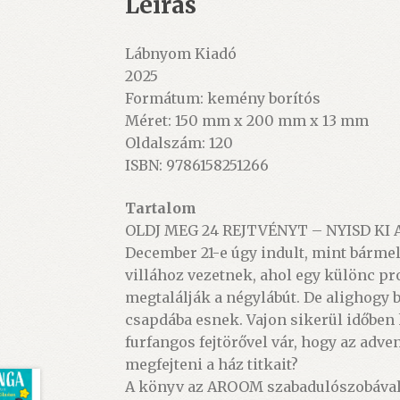
Leírás
Lábnyom Kiadó
2025
Formátum: kemény borítós
Méret: 150 mm x 200 mm x 13 mm
Oldalszám: 120
ISBN: 9786158251266
Tartalom
OLDJ MEG 24 REJTVÉNYT – NYISD KI 
December 21-e úgy indult, mint bármel
villához vezetnek, ahol egy különc pr
megtalálják a négylábút. De alighogy 
csapdába esnek. Vajon sikerül időben
furfangos fejtörővel vár, hogy az adv
megfejteni a ház titkait?
A könyv az AROOM szabadulószobával