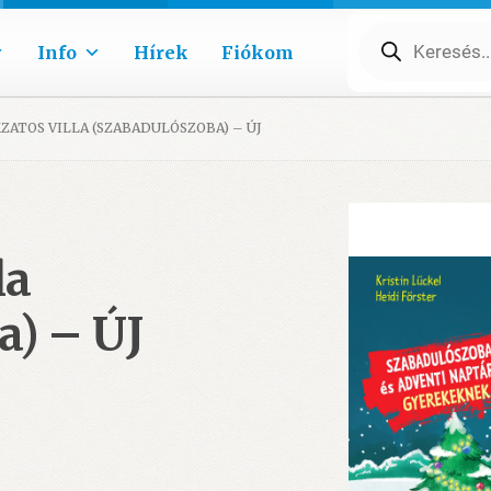
Products
search
Info
Hírek
Fiókom
KZATOS VILLA (SZABADULÓSZOBA) – ÚJ
la
a) – ÚJ