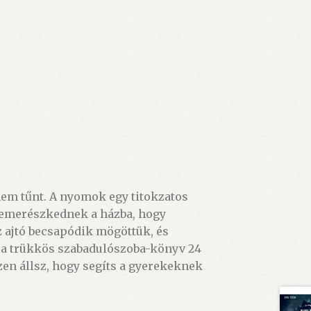
nem tűnt. A nyomok egy titokzatos
: bemerészkednek a házba, hogy
z ajtó becsapódik mögöttük, és
z a trükkös szabadulószoba-könyv 24
zen állsz, hogy segíts a gyerekeknek