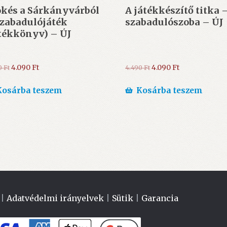
ökés a Sárkányvárból
A játékkészítő titka 
szabadulójáték
szabadulószoba – ÚJ
tékkönyv) – ÚJ
Original
Current
Original
Current
4.090
Ft
4.090
Ft
0
Ft
4.490
Ft
price
price
price
price
was:
is:
was:
is:
Kosárba teszem
Kosárba teszem
4.490 Ft.
4.090 Ft.
4.490 Ft.
4.090 Ft.
|
Adatvédelmi irányelvek
|
Sütik
|
Garancia