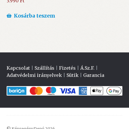
3.990
Ft
Kosárba teszem
Kapcsolat
|
Szállítás
|
Fizetés
|
Á.Sz.F.
|
Adatvédelmi irányelvek
|
Sütik
|
Garancia
© KépregényDepó 2026