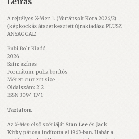
Leírás
A rejtélyes X-Men 1. (Mutánsok Kora 2026/2)
(képkockás átszerkesztett újrakiadása PLUSZ
ANYAGGAL)
Bubi Bolt Kiadó
2026
Szín: színes
Formátum: puha borítós
Méret: current size
Oldalszám: 212
ISSN 3094-1741
Tartalom
Az
X-Men
első szériáját
Stan Lee
és
Jack
Kirby
párosa indította el 1963-ban. Habár a