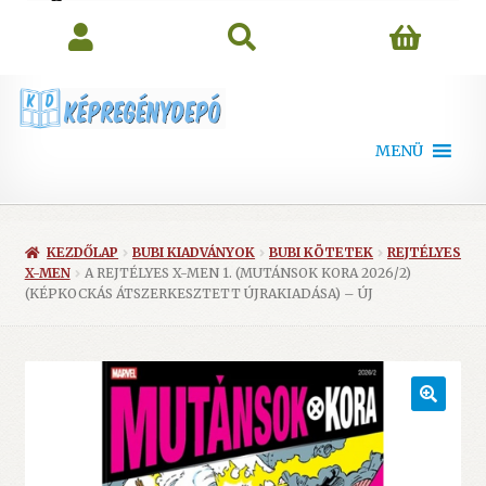
search
MENÜ
KEZDŐLAP
BUBI KIADVÁNYOK
BUBI KÖTETEK
REJTÉLYES
X-MEN
A REJTÉLYES X-MEN 1. (MUTÁNSOK KORA 2026/2)
(KÉPKOCKÁS ÁTSZERKESZTETT ÚJRAKIADÁSA) – ÚJ
🔍