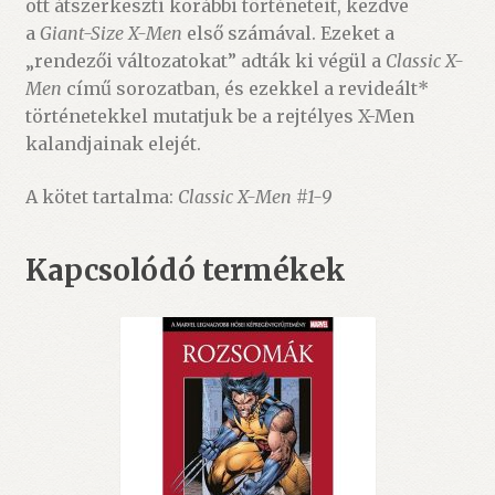
ott átszerkeszti korábbi történeteit, kezdve
a
Giant-Size X-Men
első számával. Ezeket a
„rendezői változatokat” adták ki végül a
Classic X-
Men
című sorozatban, és ezekkel a revideált*
történetekkel mutatjuk be a rejtélyes X-Men
kalandjainak elejét.
A kötet tartalma:
Classic X-Men #1-9
Kapcsolódó termékek