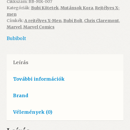
1.
Cikkszám:
BB-MK-007
Kategóriák:
Bubi Kötetek
,
Mutánsok Kora
,
Rejtélyes X-
(Mutánsok
men
Kora
Címkék:
A rejtélyes X-Men
,
Bubi Bolt
,
Chris Claremont
,
2026/2)
Marvel
,
Marvel Comics
(képkockás
átszerkesztett
Bubibolt
újrakiadása)
-
ÚJ
Leírás
mennyiség
További információk
Brand
Vélemények (0)