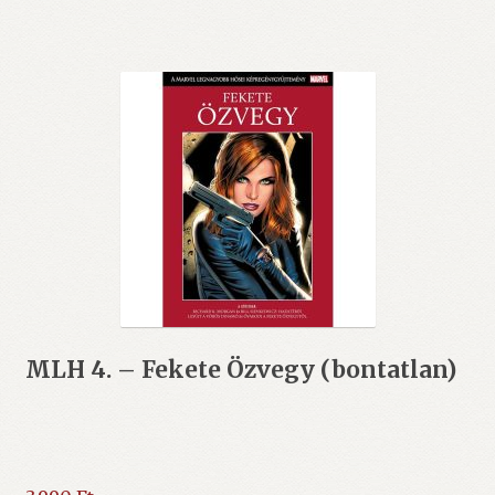
MLH 4. – Fekete Özvegy (bontatlan)