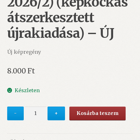
2026/2) (képkockás
átszerkesztett
újrakiadása) – ÚJ
Új képregény
8.000
Ft
Készleten
A
-
+
Kosárba teszem
rejtélyes
X-
Men