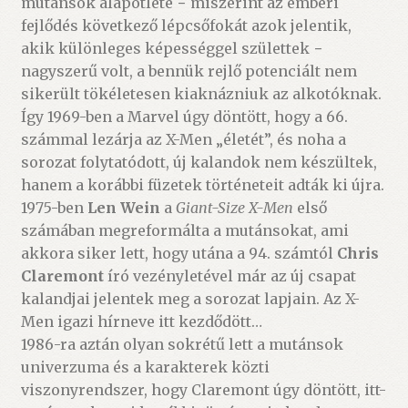
mutánsok alapötlete − miszerint az emberi
fejlődés következő lépcsőfokát azok jelentik,
akik különleges képességgel születtek −
nagyszerű volt, a bennük rejlő potenciált nem
sikerült tökéletesen kiaknázniuk az alkotóknak.
Így 1969-ben a Marvel úgy döntött, hogy a 66.
számmal lezárja az X-Men „életét”, és noha a
sorozat folytatódott, új kalandok nem készültek,
hanem a korábbi füzetek történeteit adták ki újra.
1975-ben
Len Wein
a
Giant-Size X-Men
első
számában megreformálta a mutánsokat, ami
akkora siker lett, hogy utána a 94. számtól
Chris
Claremont
író vezényletével már az új csapat
kalandjai jelentek meg a sorozat lapjain. Az X-
Men igazi hírneve itt kezdődött…
1986-ra aztán olyan sokrétű lett a mutánsok
univerzuma és a karakterek közti
viszonyrendszer, hogy Claremont úgy döntött, itt-