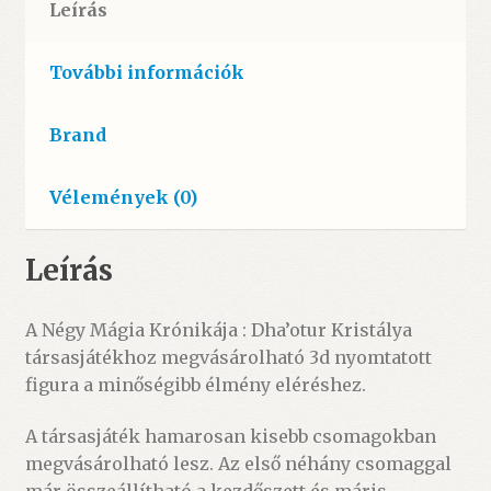
Leírás
(175
mm)
További információk
mennyiség
Brand
Vélemények (0)
Leírás
A Négy Mágia Krónikája : Dha’otur Kristálya
társasjátékhoz megvásárolható 3d nyomtatott
figura a minőségibb élmény eléréshez.
A társasjáték hamarosan kisebb csomagokban
megvásárolható lesz. Az első néhány csomaggal