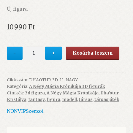
Új figura
10.990
Ft
A
-
+
Kosárba teszem
Négy
Mágia
Krónikája
társasjáték
Cikkszám:
DHAOTUR-3D-11-NAGY
Kategória:
A Négy Mágia Krónikája 3D figurák
3D
Címkék:
3d figura
,
A Négy Mágia Krónikája
,
Dha'otur
díszfigura
Kristálya
,
fantasy
,
figura
,
modell
,
társas
,
társasjáték
11.
-
NONVIP
Szerzoi
Balisto,
a
karabélyos