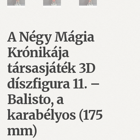
A Négy Mágia
Krónikája
társasjáték 3D
díszfigura 11. –
Balisto, a
karabélyos (175
mm)