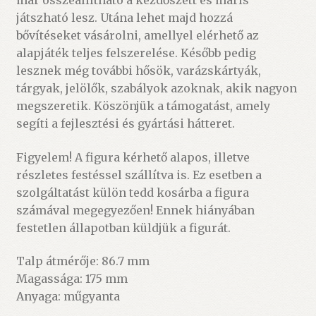
már összeállítható a kezdőszett és máris
játszható lesz. Utána lehet majd hozzá
bővítéseket vásárolni, amellyel elérhető az
alapjáték teljes felszerelése. Később pedig
lesznek még további hősök, varázskártyák,
tárgyak, jelölők, szabályok azoknak, akik nagyon
megszeretik. Köszönjük a támogatást, amely
segíti a fejlesztési és gyártási hátteret.
Figyelem! A figura kérhető alapos, illetve
részletes festéssel szállítva is. Ez esetben a
szolgáltatást külön tedd kosárba a figura
számával megegyezően! Ennek hiányában
festetlen állapotban küldjük a figurát.
Talp átmérője: 86.7 mm
Magassága: 175 mm
Anyaga: műgyanta