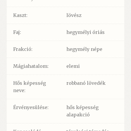
Kaszt:
lövész
Faj:
hegymélyi óriás
Frakció:
hegymély népe
Mágiahatalom:
elemi
Hős képesség
robbanó lövedék
neve:
Érvényesülése:
hős képesség
alapakció