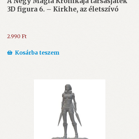
A Négy Mágia Krónikája társasjáték
3D figura 6. – Kirkhe, az életszívó
2.990
Ft
Kosárba teszem