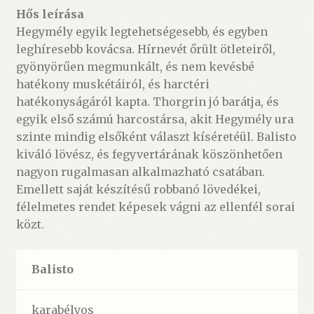
Hős leírása
Hegymély egyik legtehetségesebb, és egyben
leghíresebb kovácsa. Hírnevét őrült ötleteiről,
gyönyörűen megmunkált, és nem kevésbé
hatékony muskétáiról, és harctéri
hatékonyságáról kapta. Thorgrin jó barátja, és
egyik első számú harcostársa, akit Hegymély ura
szinte mindig elsőként választ kíséretéül. Balisto
kiváló lövész, és fegyvertárának köszönhetően
nagyon rugalmasan alkalmazható csatában.
Emellett saját készítésű robbanó lövedékei,
félelmetes rendet képesek vágni az ellenfél sorai
közt.
Balisto
karabélyos