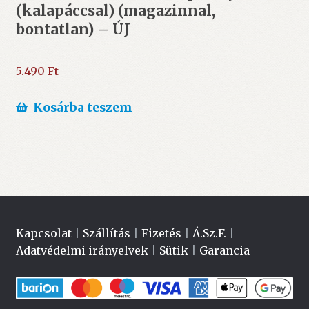
(kalapáccsal) (magazinnal,
bontatlan) – ÚJ
5.490
Ft
Kosárba teszem
Kapcsolat
|
Szállítás
|
Fizetés
|
Á.Sz.F.
|
Adatvédelmi irányelvek
|
Sütik
|
Garancia