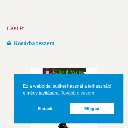
1.500
Ft
Kosárba teszem
Ez a weboldal sütiket használ a felhasználói
élmény javítására.
Tovább olvasom
Elutasít
Elfogad