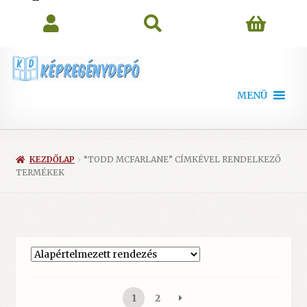
search
MENÜ
KEZDŐLAP
“TODD MCFARLANE” CÍMKÉVEL RENDELKEZŐ
TERMÉKEK
1
2