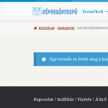
Termékek
KEZDŐLAP
KISKIADÓK
KÉPREGÉNYÁRUHÁZ
Egy termék se felelt meg a ke
Kapcsolat
|
Szállítás
|
Fizetés
|
Á.Sz.F.