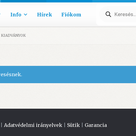
Products
search
Info
Hírek
Fiókom
 KIADVÁNYOK
resésnek.
|
Adatvédelmi irányelvek
|
Sütik
|
Garancia