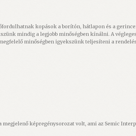
őfordulhatnak kopások a borítón, hátlapon és a gerincen
kszünk mindig a legjobb minőségben kínálni. A végleges
 megfelelő minőségben igyekszünk teljesíteni a rendelés
megjelenő képregénysorozat volt, ami az Semic Interp