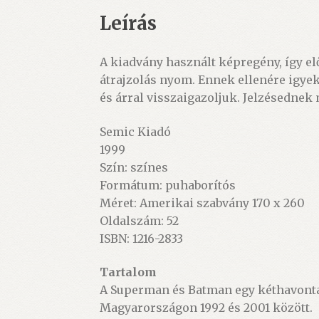
Leírás
A kiadvány használt képregény, így el
átrajzolás nyom. Ennek ellenére igye
és árral visszaigazoljuk. Jelzésednek
Semic Kiadó
1999
Szín: színes
Formátum: puhaborítós
Méret: Amerikai szabvány 170 x 260
Oldalszám: 52
ISBN: 1216-2833
Tartalom
A Superman és Batman egy kéthavonta 
Magyarországon 1992 és 2001 között.