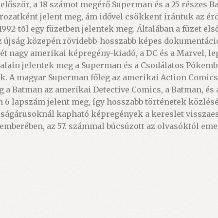
g először, a 18 számot megérő Superman és a 25 részes
orozatként jelent meg, ám idővel csökkent irántuk az ér
992-tõl egy füzetben jelentek meg. Általában a füzet el
Az újság közepén rövidebb-hosszabb képes dokumentáció
 a két nagy amerikai képregény-kiadó, a DC és a Marvel, 
oldalain jelentek meg a Superman és a Csodálatos Pókemb
ek. A magyar Superman főleg az amerikai Action Comics
g a Batman az amerikai Detective Comics, a Batman, és 
 6 lapszám jelent meg, így hosszabb történetek közlésé
jságárusoknál kapható képregények a kereslet visszaes
ecemberében, az 57. számmal búcsúzott az olvasóktól eme