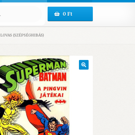
0
Ft
ŐLOVAS (SZÉPSÉGHIBÁS)
🔍