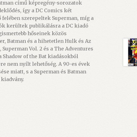
 Batman című képregény-sorozatok
deklődés, így a DC Comics két
ső felében szerepeltek Superman, míg a
k kerültek publikálásra a DC kiadó
legismertebb hőseinek közös
er, Batman és a hihetetlen Hulk és Az
, Superman Vol. 2 és a The Adventures
a Shadow of the Bat kiadásokból
re nem nyílt lehetőség. A 90-es évek
ése miatt, s a Superman és Batman
 kiadvány.