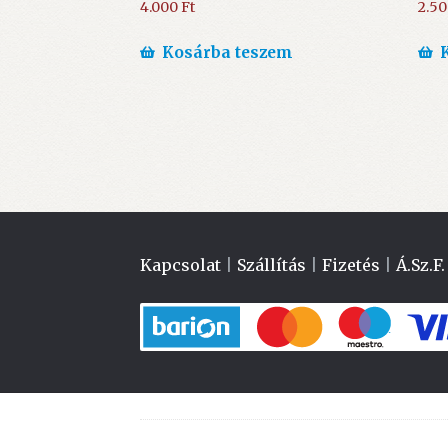
4.000
Ft
2.5
Kosárba teszem
Kapcsolat
|
Szállítás
|
Fizetés
|
Á.Sz.F.