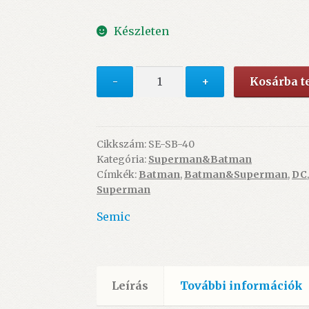
Készleten
Superman&Batman
-
+
Kosárba 
40.
(1999/1)
-
A
Cikkszám:
SE-SB-40
Kategória:
Superman&Batman
Pingvin
Címkék:
Batman
,
Batman&Superman
,
DC
játékai,
Superman
Időlovas
(szépséghibás)
Semic
mennyiség
Leírás
További információk