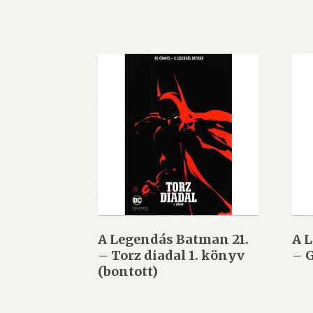
A Legendás Batman 21.
A 
– Torz diadal 1. könyv
– 
(bontott)