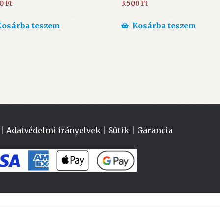
00
Ft
3.500
Ft
Kosárba teszem
Kosárba teszem
|
Adatvédelmi irányelvek
|
Sütik
|
Garancia