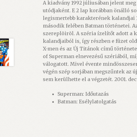
A kiadvány 1992 júliusában jelent me
utódjaként. E 2 lap korábban önálló s
legismertebb karakterének kalandjai 1
második felében Batman történetei. 
szereplõirõl. A széria ízelítőt adott
kalandjaiból is, így részben e füzet 
X-men és az Új Titánok című történet
of Superman elnevezésű szériából, mí
válogatott. Mivel évente mindösszesen
végén szép sorjában megszűntek az ú
sem kerülhette el a végzetét. 2001. d
Superman: Időutazás
Batman: Esélylatolgatás