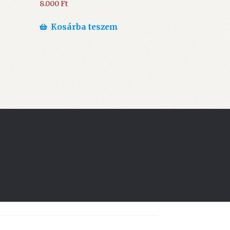
8.000
Ft
Kosárba teszem