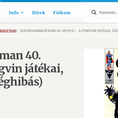
Products
search
Info
Hírek
Fiókom
N&BATMAN
SUPERMAN&BATMAN 40. (1999/1) – A PINGVIN JÁTÉKAI, ID
man 40.
gvin játékai,
éghibás)