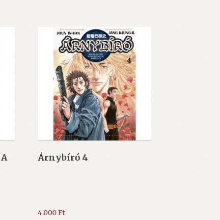
 A
Árnybíró 4
4.000
Ft