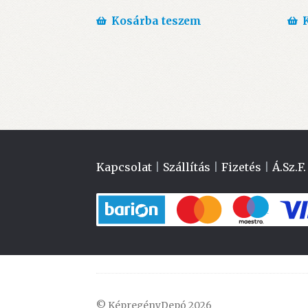
Kosárba teszem
Kapcsolat
|
Szállítás
|
Fizetés
|
Á.Sz.F.
© KépregényDepó 2026