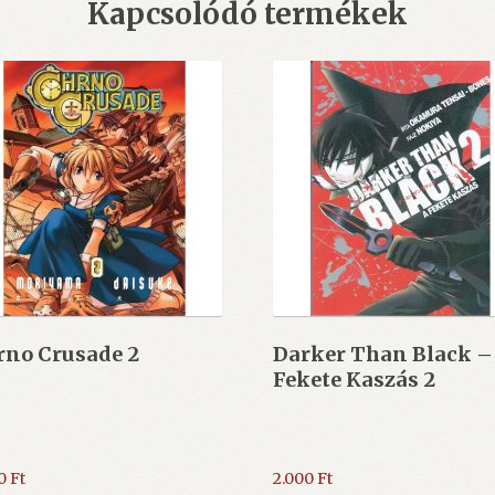
Kapcsolódó termékek
rno Crusade 2
Darker Than Black –
Fekete Kaszás 2
00
Ft
2.000
Ft