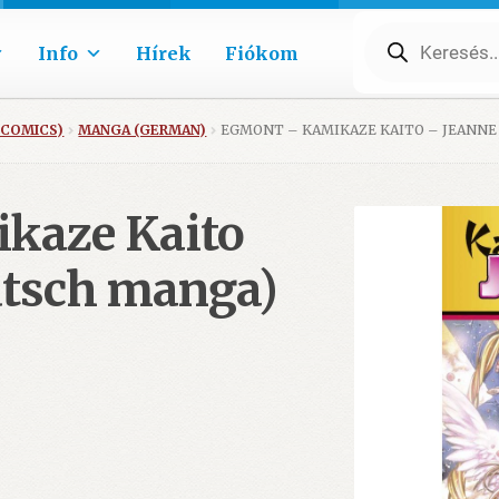
Products
search
Info
Hírek
Fiókom
 COMICS)
MANGA (GERMAN)
EGMONT – KAMIKAZE KAITO – JEANNE 
kaze Kaito
eutsch manga)