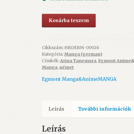
Egmont
Kosárba teszem
-
Kamikaze
Kaito
-
Cikkszám:
HKGERM-00026
Kategória:
Manga (german)
Jeanne
Címkék:
Arina Tanemura
,
Egmont Anime
6.
Manga
,
német
(deutsch
manga)
Egmont Manga&Anime
MANGA
mennyiség
Leírás
További információk
Leírás