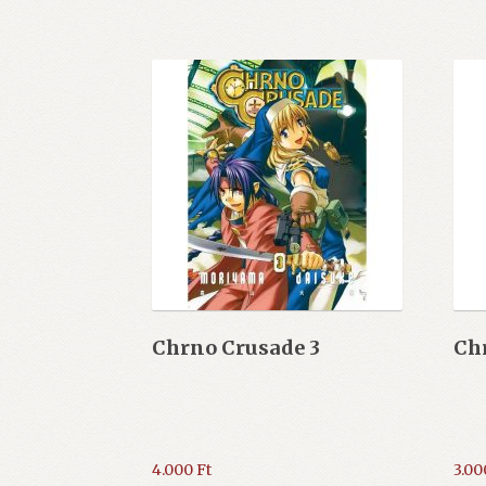
Chrno Crusade 3
Ch
4.000
Ft
3.0