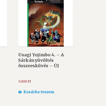
Usagi Yojimbo 4. – A
Sárkányüvöltés
összeesküvés – ÚJ
5.000
Ft
Kosárba teszem