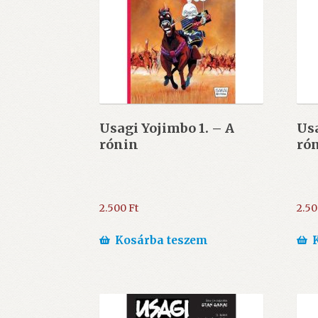
Usagi Yojimbo 1. – A
Usa
rónin
rón
2.500
Ft
2.5
Kosárba teszem