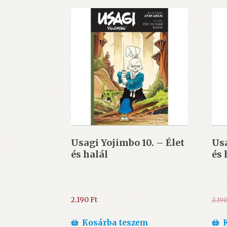
Usagi Yojimbo 10. – Élet
Usa
és halál
és 
2.190
Ft
2.19
Kosárba teszem