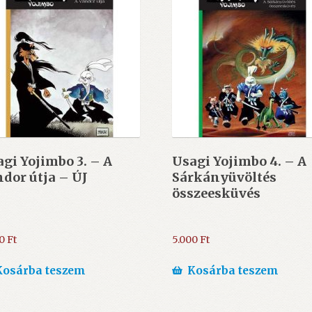
gi Yojimbo 3. – A
Usagi Yojimbo 4. – A
dor útja – ÚJ
Sárkányüvöltés
összeesküvés
00
Ft
5.000
Ft
Kosárba teszem
Kosárba teszem