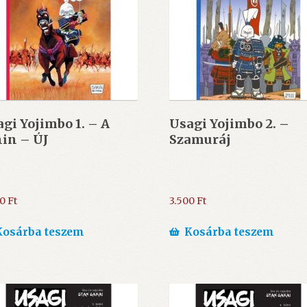
gi Yojimbo 1. – A
Usagi Yojimbo 2. –
in – ÚJ
Szamuráj
00
Ft
3.500
Ft
Kosárba teszem
Kosárba teszem