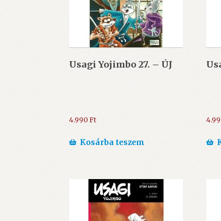
Usagi Yojimbo 27. – ÚJ
Usa
4.990
Ft
4.9
Kosárba teszem