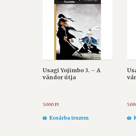
Usagi Yojimbo 3. – A
Usa
vándor útja
ván
5.000
Ft
5.0
Kosárba teszem