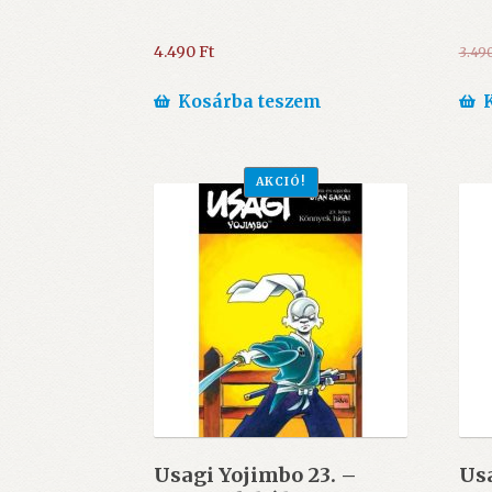
4.490
Ft
3.49
Kosárba teszem
AKCIÓ!
Usagi Yojimbo 23. –
Usa