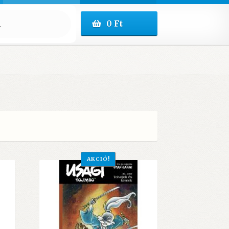
0
Ft
AKCIÓ!