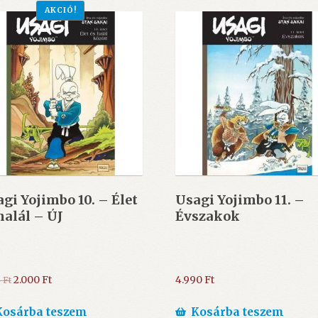
AKCIÓ!
gi Yojimbo 10. – Élet
Usagi Yojimbo 11. –
halál – ÚJ
Évszakok
Original
Current
2.000
Ft
4.990
Ft
0
Ft
price
price
was:
is:
Kosárba teszem
Kosárba teszem