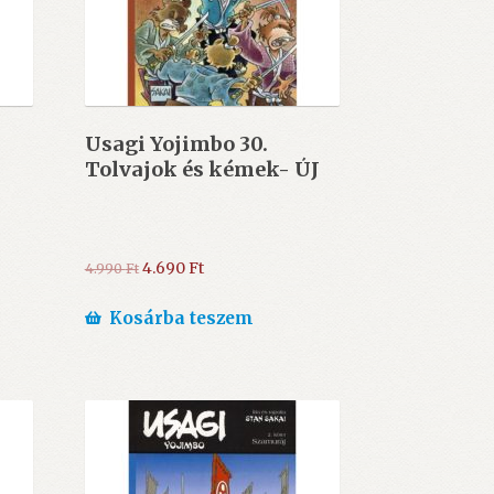
Usagi Yojimbo 30.
Tolvajok és kémek- ÚJ
Original
Current
4.690
Ft
4.990
Ft
price
price
was:
is:
Kosárba teszem
4.990 Ft.
4.690 Ft.