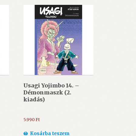
Usagi Yojimbo 14. –
Démonmaszk (2.
kiadás)
5.990
Ft
Kosárba teszem