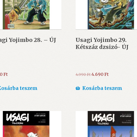
gi Yojimbo 28. – ÚJ
Usagi Yojimbo 29.
Kétszáz dzsizó- ÚJ
Original
Current
90
Ft
4.690
Ft
4.990
Ft
price
price
was:
is:
Kosárba teszem
Kosárba teszem
4.990 Ft.
4.690 Ft.