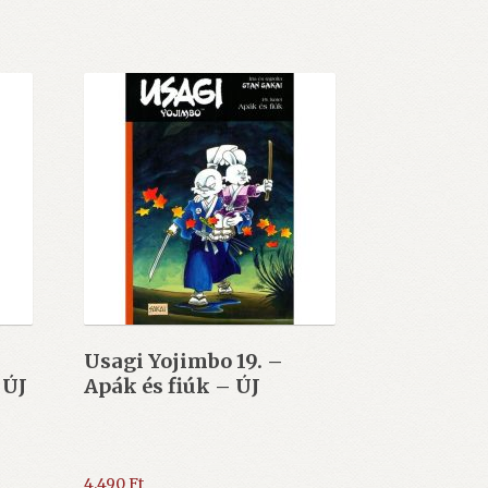
Usagi Yojimbo 19. –
 ÚJ
Apák és fiúk – ÚJ
4.490
Ft