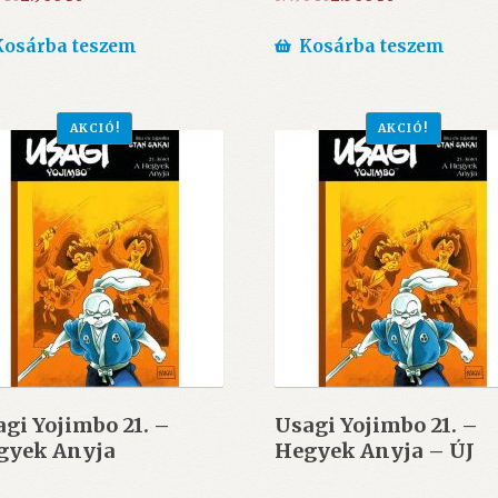
price
price
price
price
was:
is:
was:
is:
Kosárba teszem
Kosárba teszem
3.190 Ft.
2.900 Ft.
3.490 Ft.
2.500 Ft.
AKCIÓ!
AKCIÓ!
gi Yojimbo 21. –
Usagi Yojimbo 21. –
gyek Anyja
Hegyek Anyja – ÚJ