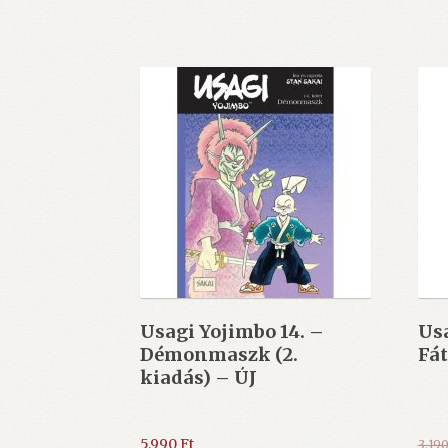
Usagi Yojimbo 14. –
Usa
Démonmaszk (2.
Fát
kiadás) – ÚJ
5.990
Ft
3.19