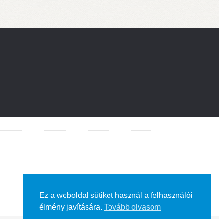
Ez a weboldal sütiket használ a felhasználói
élmény javítására.
Tovább olvasom