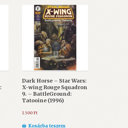
Dark Horse – Star Wars:
:
X-wing Rouge Squadron
9. – BattleGround:
Tatooine (1996)
1.500
Ft
Kosárba teszem