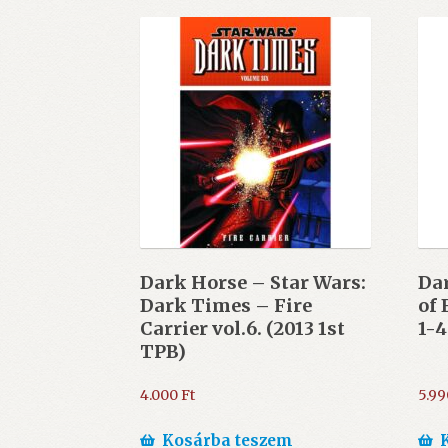
Dark Horse – Star Wars:
Dar
Dark Times – Fire
of 
Carrier vol.6. (2013 1st
1-4
TPB)
4.000
Ft
5.9
Kosárba teszem