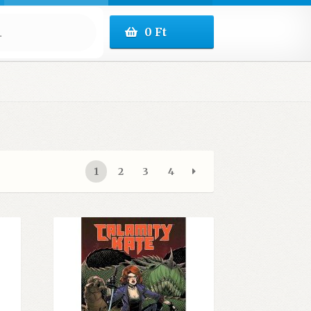
0
Ft
1
2
3
4