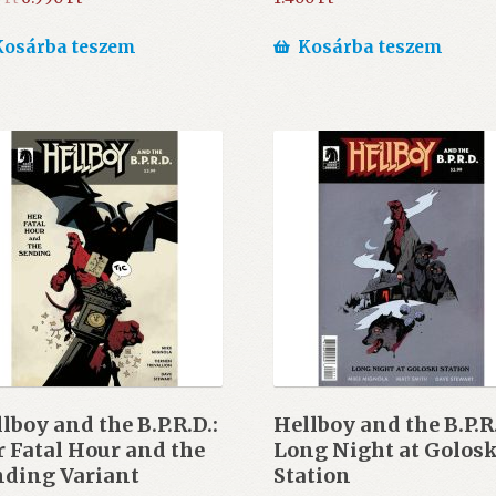
price
price
was:
is:
Kosárba teszem
Kosárba teszem
7.495 Ft.
6.990 Ft.
lboy and the B.P.R.D.:
Hellboy and the B.P.R.
 Fatal Hour and the
Long Night at Golosk
nding Variant
Station