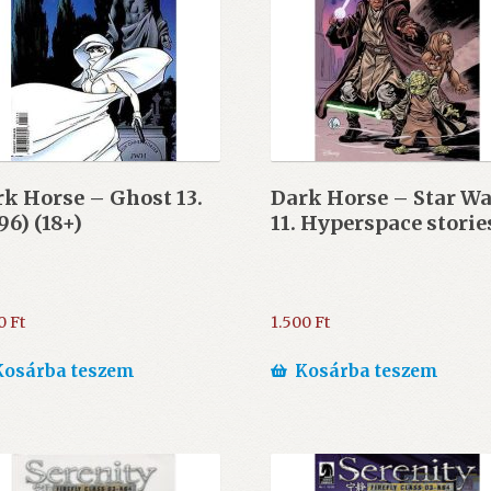
k Horse – Ghost 13.
Dark Horse – Star W
96) (18+)
11. Hyperspace storie
00
Ft
1.500
Ft
Kosárba teszem
Kosárba teszem