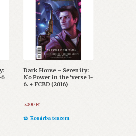
y:
Dark Horse – Serenity:
-6
No Power in the ‘verse 1-
6. + FCBD (2016)
5.000
Ft
Kosárba teszem