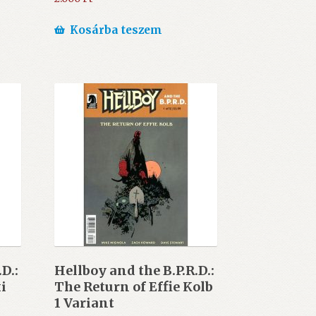
Kosárba teszem
D.:
Hellboy and the B.P.R.D.:
i
The Return of Effie Kolb
1 Variant