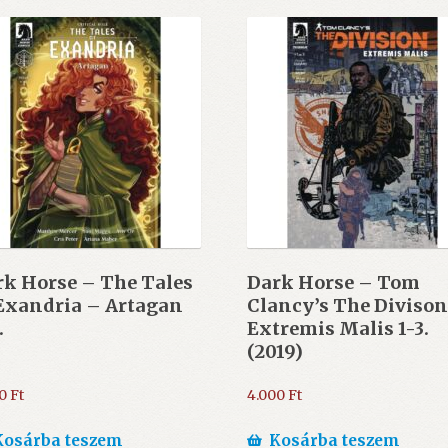
k Horse – The Tales
Dark Horse – Tom
Exandria – Artagan
Clancy’s The Divison
.
Extremis Malis 1-3.
(2019)
90
Ft
4.000
Ft
Kosárba teszem
Kosárba teszem