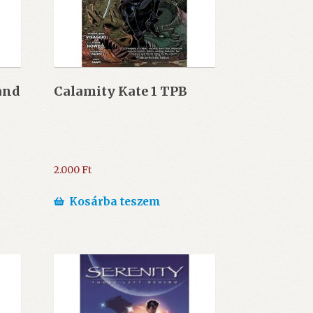
and
Calamity Kate 1 TPB
2.000
Ft
Kosárba teszem