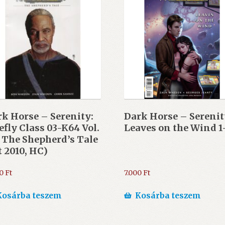
k Horse – Serenity:
Dark Horse – Serenit
efly Class 03-K64 Vol.
Leaves on the Wind 1
 The Shepherd’s Tale
t 2010, HC)
00
Ft
7.000
Ft
Kosárba teszem
Kosárba teszem