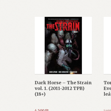
Dark Horse – The Strain
Tom
vol. 1. (2011-2012 TPB)
Ev
(18+)
leá
4.500
Ft
7.49