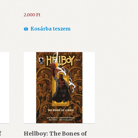
2.000
Ft
Kosárba teszem
f
Hellboy: The Bones of