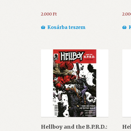
2.000
Ft
2.0
Kosárba teszem
Hellboy and the B.P.R.D.:
Hel