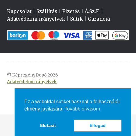
Kapcsolat
|
Szállítás
|
Fizetés
|
Á.Sz.F.
|
Adatvédelmi irányelvek
|
Sütik
|
Garancia
© KépregényDepó 2026
Adatvédelmi irányelvek
Ez a weboldal sütiket használ a felhasználói
élmény javítására.
Tovább olvasom
Elutasít
Elfogad