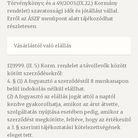
Törvénykönyv, és a 49/2003.(IX.22.) Kormány
rendelet) szavatossági időt és jótállást vállal.
Erről az ÁSZF menüpont alatt tájékozódhat
részletesen.
Vásárlástól való elállás
17/1999. (II. 5.) Korm. rendelet a távollevők között
kötött szerződésekről:
4. § (1) A fogyasztó a szerződéstől 8 munkanapon
belül indokolás nélkül elállhat.
(2) A fogyasztó az elállás jogát attól a naptól
kezdve gyakorolhatja, amikor az árut átvette,
szolgáltatás nyújtása esetében pedig, amikor a
szerződést megkötötte, feltéve, hogy az értékesítő
a 3. § szerinti tájékoztatási kötelezettségének
eleget tett.