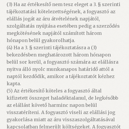
(3) Ha az értékesítő nem tesz eleget a 3. § szerinti
tájékoztatási kötelezettségének, a fogyasztó az
elállás jogát az áru átvételének napjától,
szolgáltatás nyújtása esetében pedig a szerződés
megkötésének napjától számított három
hónapon belül gyakorolhatja.
(4) Ha a 3. § szerinti tájékoztatásra a (3)
bekezdésben meghatározott három hónapon
belül sor kerül, a fogyasztó számára az elállásra
nyitva álló nyolc munkanapos határidő attól a
naptól kezdődik, amikor a tájékoztatót kézhez
kapta.
(5) Az értékesítő köteles a fogyasztó által
kifizetett összeget haladéktalanul, de legkésőbb
az elállást követő harminc napon belül
visszatéríteni. A fogyasztó viseli az elállási jog
gyakorlása miatt az áru visszaszolgáltatásával
kapcsolatban felmerült költségeket. A fogyasztót