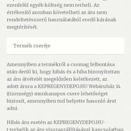
ezenfelül egyéb költség nem terheli. Az
értékesítő azonban követelheti az áru nem
rendeltetésszerű használatából eredő kárának
megtérítését.
Termék cseréje
Amennyiben a termékről a csomag felbontása
után derül ki, hogy hibás és a hiba bizonyítottan
az áru átvételét megelőzően keletkezett, az
adott árura a KEPREGENYDEPO.HU Webáruház 14
(tizennégy) munkanapos csere lehetőséget
biztosít, amennyiben tud helyette hasonló árut
adni.
Hibás áru esetén az KEPREGENYDEPO.HU-
t terhelik az áru visszaszállításával kapcsolatban