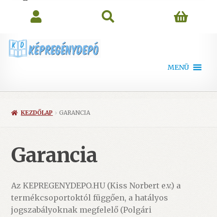
search
MENÜ
KEZDŐLAP
GARANCIA
Garancia
Az KEPREGENYDEPO.HU (Kiss Norbert e.v.) a
termékcsoportoktól függően, a hatályos
jogszabályoknak megfelelő (Polgári